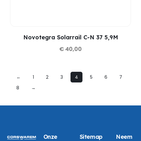
Novotegra Solarrail C-N 37 5,9M
€
40,00
←
1
2
3
4
5
6
7
8
→
Onze
Sitemap
Neem