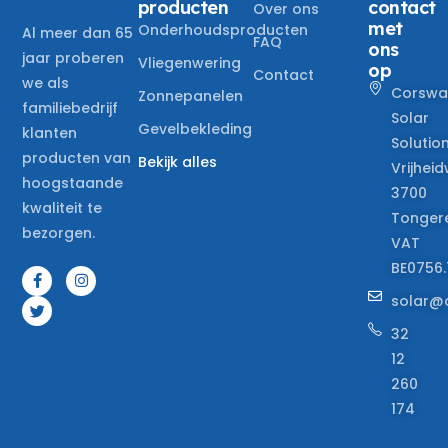
producten
contact
Over ons
met
Onderhoudsproducten
Al meer dan 65
FAQ
ons
jaar proberen
Vliegenwering
op
Contact
we als
Corswa
Zonnepanelen
familiebedrijf
Solar
Gevelbekleding
klanten
Solutio
producten van
Bekijk alles
Vrijheid
hoogstaande
3700
kwaliteit te
Tonger
bezorgen.
VAT
BE0756.
solar@
32
12
260
174