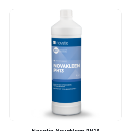
Novatio Novakleen PH13