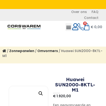
Over ons
FAQ
Contact
0
€
0,00
/
Zonnepanelen
/
Omvormers
/ Huawei SUN2000-8KTL-
M1
Huawei
SUN2000-8KTL-
M1
€
1.920,00
Een geavanceerde en