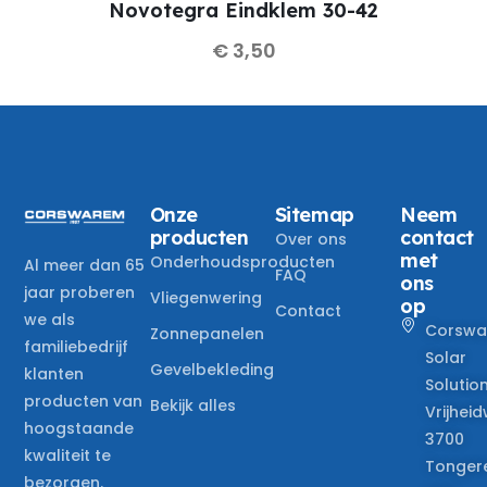
Novotegra Eindklem 30-42
€
3,50
Onze
Sitemap
Neem
producten
contact
Over ons
met
Onderhoudsproducten
Al meer dan 65
FAQ
ons
jaar proberen
Vliegenwering
op
Contact
we als
Corswa
Zonnepanelen
familiebedrijf
Solar
Gevelbekleding
klanten
Solutio
producten van
Bekijk alles
Vrijheid
hoogstaande
3700
kwaliteit te
Tonger
bezorgen.