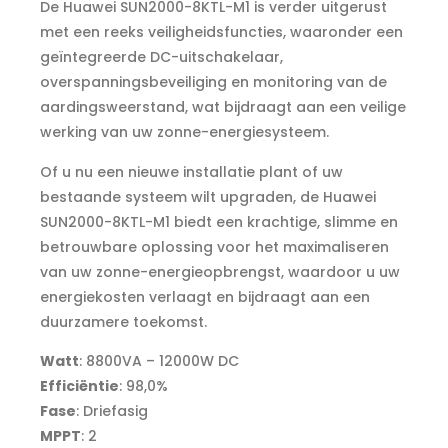
De Huawei SUN2000-8KTL-M1 is verder uitgerust
met een reeks veiligheidsfuncties, waaronder een
geïntegreerde DC-uitschakelaar,
overspanningsbeveiliging en monitoring van de
aardingsweerstand, wat bijdraagt aan een veilige
werking van uw zonne-energiesysteem.
Of u nu een nieuwe installatie plant of uw
bestaande systeem wilt upgraden, de Huawei
SUN2000-8KTL-M1 biedt een krachtige, slimme en
betrouwbare oplossing voor het maximaliseren
van uw zonne-energieopbrengst, waardoor u uw
energiekosten verlaagt en bijdraagt aan een
duurzamere toekomst.
Watt
: 8800VA – 12000W DC
Efficiëntie
: 98,0%
Fase
: Driefasig
MPPT
: 2