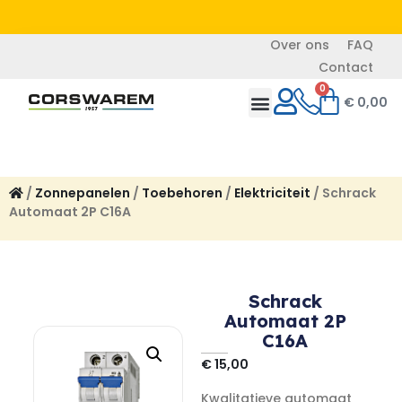
Over ons
FAQ
Contact
0
€
0,00
/
Zonnepanelen
/
Toebehoren
/
Elektriciteit
/ Schrack
Automaat 2P C16A
Schrack
Automaat 2P
C16A
€
15,00
Kwalitatieve automaat