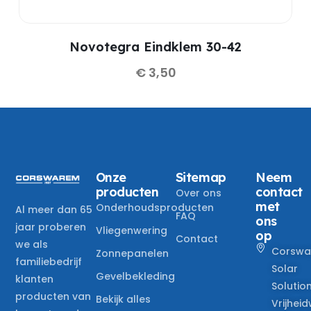
Novotegra Eindklem 30-42
€
3,50
Onze
Sitemap
Neem
producten
contact
Over ons
met
Onderhoudsproducten
Al meer dan 65
FAQ
ons
jaar proberen
Vliegenwering
op
Contact
we als
Corswa
Zonnepanelen
familiebedrijf
Solar
Gevelbekleding
klanten
Solutio
producten van
Bekijk alles
Vrijheid