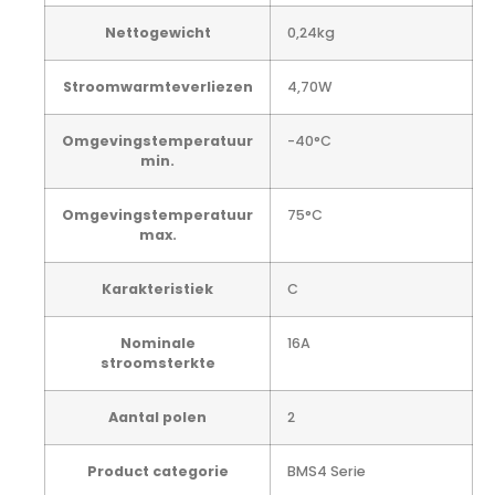
Nettogewicht
0,24kg
Stroomwarmteverliezen
4,70W
Omgevingstemperatuur
-40°C
min.
Omgevingstemperatuur
75°C
max.
Karakteristiek
C
Nominale
16A
stroomsterkte
Aantal polen
2
Product categorie
BMS4 Serie