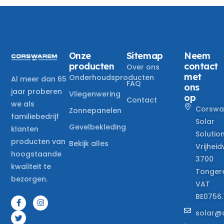
Onze
Sitemap
Neem
producten
contact
Over ons
met
Onderhoudsproducten
Al meer dan 65
FAQ
ons
jaar proberen
Vliegenwering
op
Contact
we als
Corswa
Zonnepanelen
familiebedrijf
Solar
Gevelbekleding
klanten
Solutio
producten van
Bekijk alles
Vrijheid
hoogstaande
3700
kwaliteit te
Tonger
bezorgen.
VAT
BE0756.
solar@