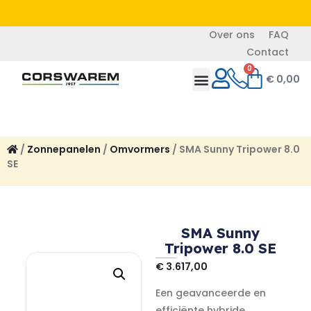
Over ons
FAQ
Contact
0
€
0,00
/
Zonnepanelen
/
Omvormers
/ SMA Sunny Tripower 8.0
SE
SMA Sunny
Tripower 8.0 SE
€
3.617,00
Een geavanceerde en
efficiënte hybride