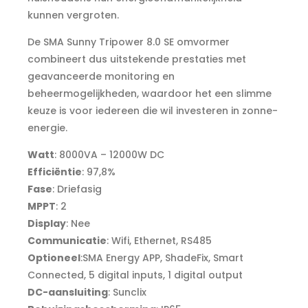
kunnen vergroten.
De SMA Sunny Tripower 8.0 SE omvormer
combineert dus uitstekende prestaties met
geavanceerde monitoring en
beheermogelijkheden, waardoor het een slimme
keuze is voor iedereen die wil investeren in zonne-
energie.
Watt
: 8000VA – 12000W DC
Efficiëntie
: 97,8%
Fase
: Driefasig
MPPT
: 2
Display
: Nee
Communicatie
: Wifi, Ethernet, RS485
Optioneel
:
SMA Energy APP, ShadeFix, Smart
Connected, 5 digital inputs, 1 digital output
DC-aansluiting
: Sunclix